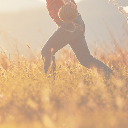
Ekoton Marine
Web Sitemiz
Yayında
Ekoton Marine Web
sitemiz yayına girdi