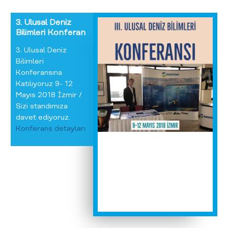
9- 12 Mayıs 2018
3. Ulusal Deniz
Bilimleri
Konferansına
Katılıyoruz 9- 12
Mayıs 2018 İzmir /
Sizi standımıza
davet ediyoruz.
Konferans detayları