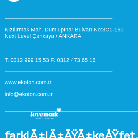
Kızılırmak Mah. Dumlupınar Bulvarı No:3C1-160
Next Level Çankaya / ANKARA
T: 0312 999 15 53
F: 0312 473 65 16
www.ekoton.com.tr
info@ekoton.com.tr
farklÄ±lÄ±ÄŸÄ±keÅŸfet.