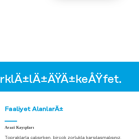
arklÄ±lÄ±ÄŸÄ±keÅŸfet.
Faaliyet AlanlarÄ±
Ekoton Marine
Web Sitemiz
Yayında
26.02.2026
Arazi Kayıpları
Ekoton Marine Web
Topraklarla çalışırken, birçok zorlukla karşılaşmalısınız.