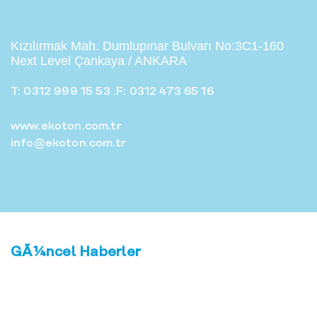
Kızılırmak Mah. Dumlupınar Bulvarı No:3C1-160
Next Level Çankaya / ANKARA
FarklÄ±lÄ±ÄŸÄ±
T: 0312 999 15 53
.
F: 0312 473 65 16
keÅŸfet.
www.ekoton.com.tr
info@ekoton.com.tr
Ä°letiÅŸime GeÃ§in!
GÃ¼ncel Haberler
3. Ulusal Deniz
Bilimleri Konferan