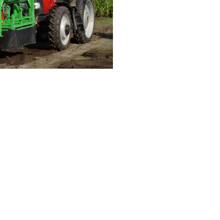
Saha Tipi
- AQUAFLUOR El Tipi Florimetre
- AQUFLASH El Tipi Florimetre
- FluoroSense El Tipi Florimetre
- Databank El Tipi Veri Kaydedici
- CyanaFluor El Tipi Hab Tayin Cihazı
- Ballast Suyu Analiz Florimetresi
Laboratuvar
- Trilogy Lab Florimeter
Dalgıç Tipi
- C3/C6P Dalgıç Tip Florimetre
- CFINS Florimetrik Dahili Kirlilik Haritalama Sistem
- C-Sense pCO2 Sensörü
- C-Sense Logger
- Cyclops 7F Dalgıç Tip Sensörler
- Cyclops Logger
- Cyclops İntegratör
Endüstriyel
- Enviro T2 Online veya Hat Üzerinde Alg İzleme
Sistemi