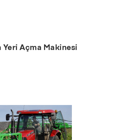
- Toprak Nem Örnekleme Seti
- Toprak Nem Örnekleyicisi
- Toprak Nem Örnekleme Plakası
 Yeri Açma Makinesi
Yeraltı Suları
- Tek Kullanımlık Bailerlar
- Paslanmaz Çelik Bailerlar
- Kilitli Bailerlar
- MP1 Portatif Elektrikli Pompa
- Bladder Tip Örnekleme Pompası
- Peristaltik Pompa
- Valf Pompa
- Benzin Motorlu Pompa
- Snap Sampler