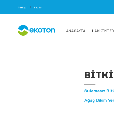
Türkçe
English
ANASAYFA
HAKKIMIZ
TDR Nem Ölçüm Sistemleri
- PICO BT Kontrol Ünitesi
- HD2 Kontrol Ünitesi
- PICO 32 Nem Ölçüm Sensörü
- PICO 64 Nem Ölçüm Sensörü
BITKI
- PICO IPH T3 Profil Nem Ölçüm Sensörü
Nem Kaydedici Sensörler
- PlantCare Nem Kaydedici Sensörler
- PlantCare Control D Veri Kaydedici Sistem
Sulamasız Bitk
Nem İzleme Sistemleri
Ağaç Dikim Ye
- PICO Profile Nem İzleme Sistemi
- Lisimetre
Nem Örnekleme