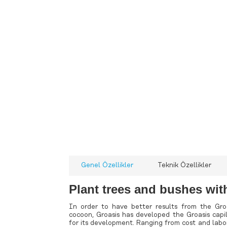
-
-
-
-
-
-
Seviye Sıcaklık İletkenlik
T
Multiparametre
Ecoli Toplam Koliform Enterokok
- FLUIDION ALERT SiSTEM
Alg izleme Önleme ve Azaltma ve
Multiparametre
Toprak Nem Sıcaklık ve İletkenlik
Genel Özellikler
Teknik Özellikler
Buharlaşma (Evapotranspirasyon)
Plant trees and bushes with 
In order to have better results from the Gr
cocoon, Groasis has developed the Groasis capil
for its development. Ranging from cost and labor