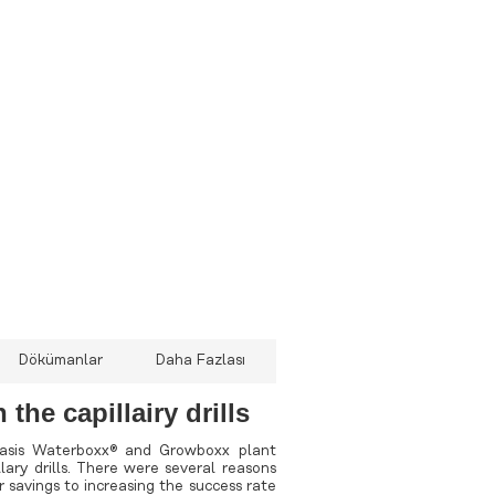
 UV-SVP
 MIDAS SVX2 Combined CTD/SVP
 MiniSVS Sound Velocity Sensors
 MIDAS Sound Velocity Profiler
 rapidPro SVT
 rapidSV
aşınabilir
Dökümanlar
Daha Fazlası
the capillairy drills
oasis Waterboxx® and Growboxx plant
lary drills. There were several reasons
 savings to increasing the success rate