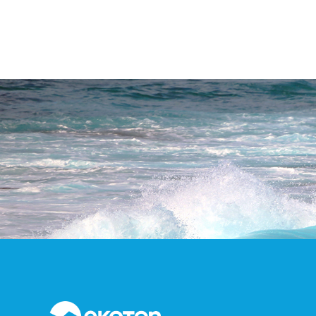
- Ballast Suyu Analiz Florimetresi
- Little Dipper 2 Online veya Hat Üzerinde
Floresense İzleme Sistemi
- El Tipi Kazan Suyu veya Soğutma Suyu Ölçüm
Cihazı
- Opti-Chech El Tipi Florimetre