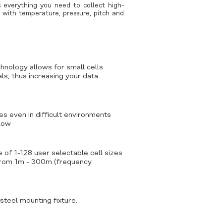
 everything you need to collect high-
 with temperature, pressure, pitch and
nology allows for small cells
ls, thus increasing your data
es even in difficult environments
flow
 of 1-128 user selectable cell sizes
 from 1m - 300m (frequency
steel mounting fixture.