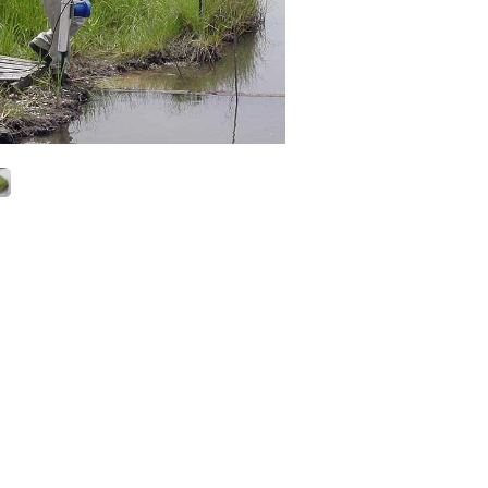
Saha Tipi
- AQUAFLUOR El Tipi Florimetre
- AQUFLASH El Tipi Florimetre
- FluoroSense El Tipi Florimetre
- Databank El Tipi Veri Kaydedici
- CyanaFluor El Tipi Hab Tayin Cihazı
- Ballast Suyu Analiz Florimetresi
Laboratuvar
- Trilogy Lab Florimeter
Dalgıç Tipi
- C3/C6P Dalgıç Tip Florimetre
- CFINS Florimetrik Dahili Kirlilik Haritalama Sistem
- C-Sense pCO2 Sensörü
- C-Sense Logger
- Cyclops 7F Dalgıç Tip Sensörler
- Cyclops Logger
- Cyclops İntegratör
Endüstriyel
- Enviro T2 Online veya Hat Üzerinde Alg İzleme
Sistemi