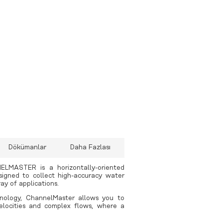
 UV-SVP
 MIDAS SVX2 Combined CTD/SVP
 MiniSVS Sound Velocity Sensors
 MIDAS Sound Velocity Profiler
 rapidPro SVT
 rapidSV
aşınabilir
Dökümanlar
Daha Fazlası
ELMASTER is a horizontally-oriented
signed to collect high-accuracy water
ay of applications.
nology, ChannelMaster allows you to
elocities and complex flows, where a