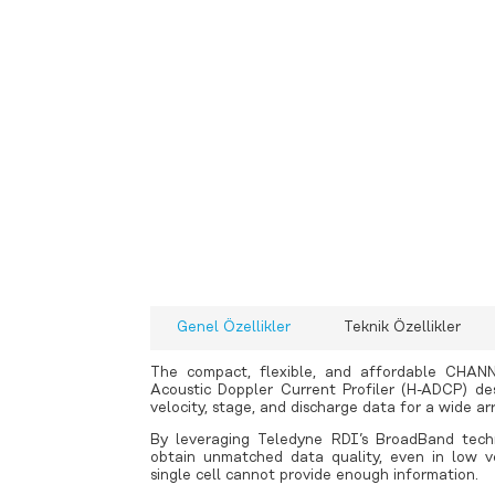
-
-
-
-
-
-
Seviye Sıcaklık İletkenlik
T
Multiparametre
Ecoli Toplam Koliform Enterokok
- FLUIDION ALERT SiSTEM
Alg izleme Önleme ve Azaltma ve
Genel Özellikler
Teknik Özellikler
Multiparametre
Toprak Nem Sıcaklık ve İletkenlik
The compact, flexible, and affordable CHANN
Buharlaşma (Evapotranspirasyon)
Acoustic Doppler Current Profiler (H-ADCP) de
velocity, stage, and discharge data for a wide arr
By leveraging Teledyne RDI’s BroadBand tech
obtain unmatched data quality, even in low v
single cell cannot provide enough information.