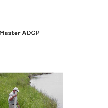
- Toprak Nem Örnekleme Seti
- Toprak Nem Örnekleyicisi
- Toprak Nem Örnekleme Plakası
Master ADCP
Yeraltı Suları
- Tek Kullanımlık Bailerlar
- Paslanmaz Çelik Bailerlar
- Kilitli Bailerlar
- MP1 Portatif Elektrikli Pompa
- Bladder Tip Örnekleme Pompası
- Peristaltik Pompa
- Valf Pompa
- Benzin Motorlu Pompa
- Snap Sampler