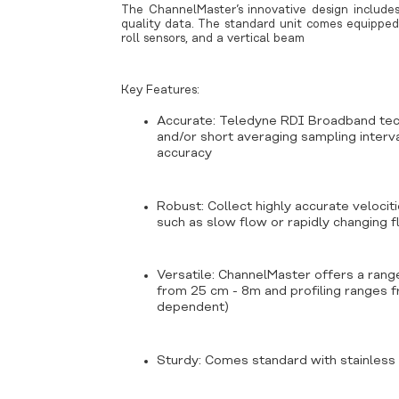
The ChannelMaster’s innovative design includes
quality data. The standard unit comes equipped
roll sensors, and a vertical beam
Key Features:
Accurate: Teledyne RDI Broadband tech
and/or short averaging sampling interva
accuracy
Robust: Collect highly accurate velociti
such as slow flow or rapidly changing 
i
Versatile: ChannelMaster offers a range
from 25 cm - 8m and profiling ranges
dependent)
Sturdy: Comes standard with stainless 